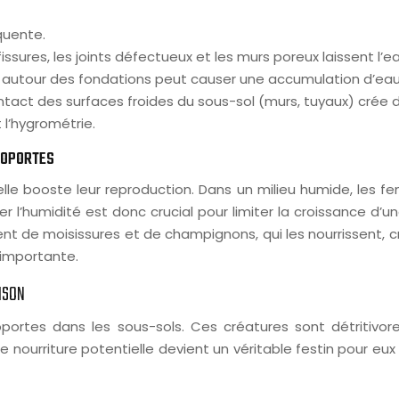
quente.
fissures, les joints défectueux et les murs poreux laissent l’eau 
autour des fondations peut causer une accumulation d’eau
ntact des surfaces froides du sous-sol (murs, tuyaux) crée 
l’hygrométrie.
CLOPORTES
 elle booste leur reproduction. Dans un milieu humide, les 
er l’humidité est donc crucial pour limiter la croissance d’
t de moisissures et de champignons, qui les nourrissent, créa
 importante.
ISON
 cloportes dans les sous-sols. Ces créatures sont détritivo
ourriture potentielle devient un véritable festin pour eux et