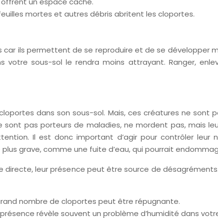
s offrent un espace caché.
feuilles mortes et autres débris abritent les cloportes.
tes car ils permettent de se reproduire et de se développer 
s votre sous-sol le rendra moins attrayant. Ranger, enlev
de cloportes dans son sous-sol. Mais, ces créatures ne son
e sont pas porteurs de maladies, ne mordent pas, mais le
ention. Il est donc important d’agir pour contrôler leur
é plus grave, comme une fuite d’eau, qui pourrait endommag
e directe, leur présence peut être source de désagréments.
 grand nombre de cloportes peut être répugnante.
 présence révèle souvent un problème d’humidité dans votre