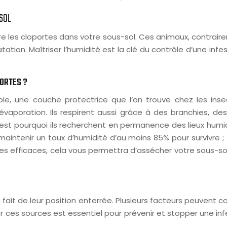
-SOL
ire les cloportes dans votre sous-sol. Ces animaux, contrair
atation. Maîtriser l’humidité est la clé du contrôle d’une in
PORTES ?
e, une couche protectrice que l’on trouve chez les insec
évaporation. Ils respirent aussi grâce à des branchies, de
t pourquoi ils recherchent en permanence des lieux humides 
aintenir un taux d’humidité d’au moins 85% pour survivre ; 
ortes efficaces, cela vous permettra d’assécher votre sous-
 fait de leur position enterrée. Plusieurs facteurs peuvent 
er ces sources est essentiel pour prévenir et stopper une in