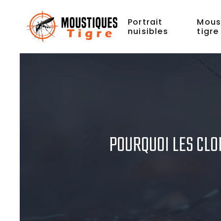
Portrait
Mous
nuisibles
tigre
POURQUOI LES CLO