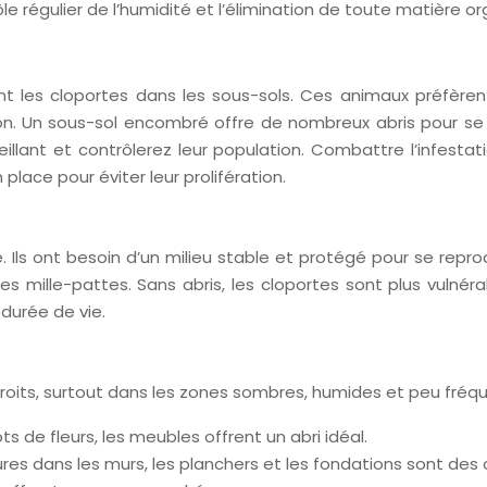
trôle régulier de l’humidité et l’élimination de toute matièr
tirent les cloportes dans les sous-sols. Ces animaux préfèr
n. Un sous-sol encombré offre de nombreux abris pour se 
eillant et contrôlerez leur population. Combattre l’infest
lace pour éviter leur prolifération.
. Ils ont besoin d’un milieu stable et protégé pour se repr
 mille-pattes. Sans abris, les cloportes sont plus vulnér
durée de vie.
oits, surtout dans les zones sombres, humides et peu fréqu
ots de fleurs, les meubles offrent un abri idéal.
sures dans les murs, les planchers et les fondations sont des