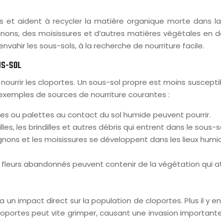
et aident à recycler la matière organique morte dans la 
nons, des moisissures et d’autres matières végétales en d
ahir les sous-sols, à la recherche de nourriture facile.
US-SOL
rrir les cloportes. Un sous-sol propre est moins susceptib
s exemples de sources de nourriture courantes :
res ou palettes au contact du sol humide peuvent pourrir.
illes, les brindilles et autres débris qui entrent dans le sous-
nons et les moisissures se développent dans les lieux humid
 fleurs abandonnés peuvent contenir de la végétation qui att
un impact direct sur la population de cloportes. Plus il y en 
portes peut vite grimper, causant une invasion importante. L