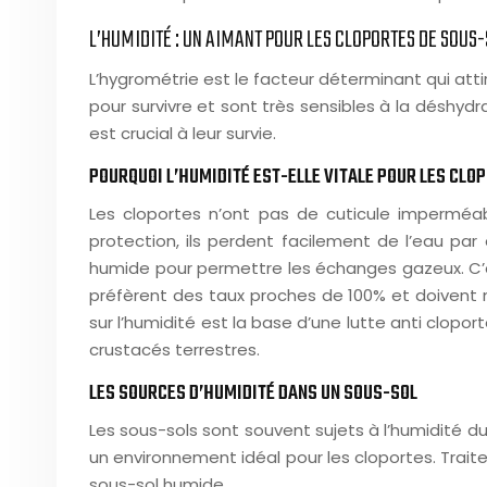
L’HUMIDITÉ : UN AIMANT POUR LES CLOPORTES DE SOUS
L’hygrométrie est le facteur déterminant qui att
pour survivre et sont très sensibles à la déshydr
est crucial à leur survie.
POURQUOI L’HUMIDITÉ EST-ELLE VITALE POUR LES CLO
Les cloportes n’ont pas de cuticule imperméabl
protection, ils perdent facilement de l’eau par 
humide pour permettre les échanges gazeux. C’es
préfèrent des taux proches de 100% et doivent m
sur l’humidité est la base d’une lutte anti clop
crustacés terrestres.
LES SOURCES D’HUMIDITÉ DANS UN SOUS-SOL
Les sous-sols sont souvent sujets à l’humidité du
un environnement idéal pour les cloportes. Trait
sous-sol humide.