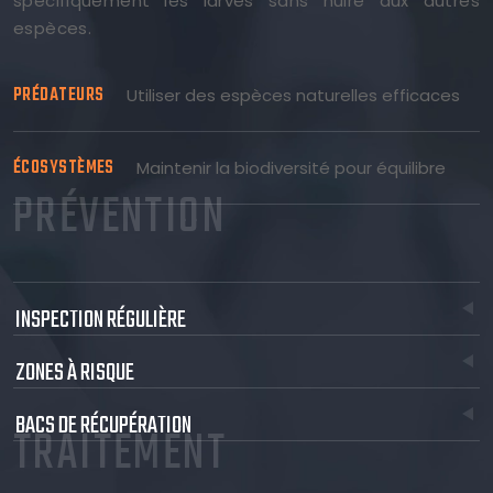
spécifiquement les larves sans nuire aux autres
espèces.
PRÉDATEURS
Utiliser des espèces naturelles efficaces
ÉCOSYSTÈMES
Maintenir la biodiversité pour équilibre
PRÉVENTION
INSPECTION RÉGULIÈRE
ZONES À RISQUE
BACS DE RÉCUPÉRATION
TRAITEMENT