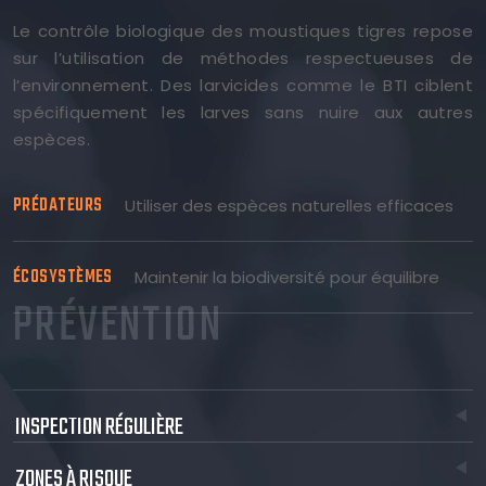
Le contrôle biologique des moustiques tigres repose
sur l’utilisation de méthodes respectueuses de
l’environnement. Des larvicides comme le BTI ciblent
spécifiquement les larves sans nuire aux autres
espèces.
PRÉDATEURS
Utiliser des espèces naturelles efficaces
ÉCOSYSTÈMES
Maintenir la biodiversité pour équilibre
PRÉVENTION
INSPECTION RÉGULIÈRE
ZONES À RISQUE