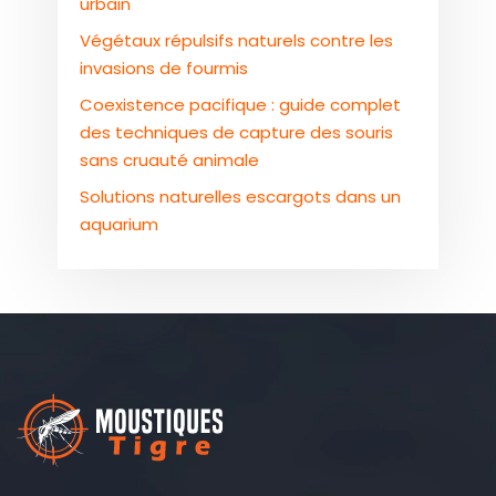
urbain
Végétaux répulsifs naturels contre les
invasions de fourmis
Coexistence pacifique : guide complet
des techniques de capture des souris
sans cruauté animale
Solutions naturelles escargots dans un
aquarium