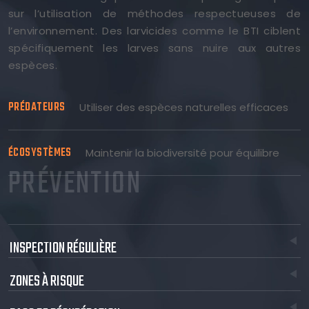
sur l’utilisation de méthodes respectueuses de
l’environnement. Des larvicides comme le BTI ciblent
spécifiquement les larves sans nuire aux autres
espèces.
PRÉDATEURS
Utiliser des espèces naturelles efficaces
ÉCOSYSTÈMES
Maintenir la biodiversité pour équilibre
PRÉVENTION
INSPECTION RÉGULIÈRE
ZONES À RISQUE