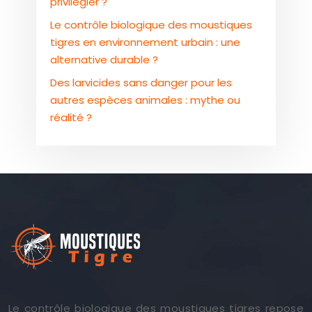
privilégier ?
Le contrôle biologique des moustiques
tigres en environnement urbain : une
alternative durable ?
Des larvicides sans danger pour les
autres espèces animales : mythe ou
réalité ?
Le contrôle biologique des moustiques tigres repose